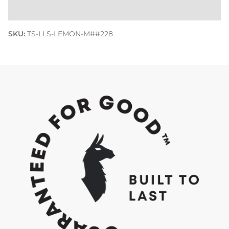
SKU:
TS-LLS-LEMON-M##228
Descubra cómo hacemos Do Good