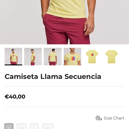
Quiénes somos
Camiseta Llama Secuencia
€40,00
Size Chart
S
M
L
XL