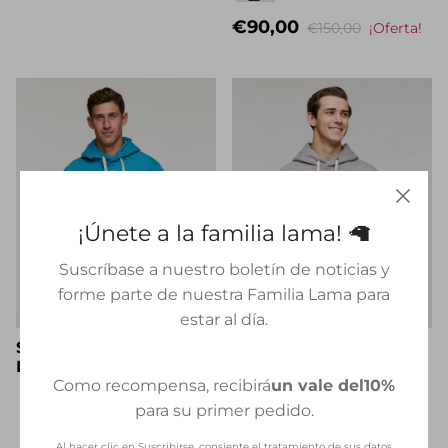
€90,00
€150,00
¡Oferta!
¡Únete a la familia lama! 🦙
Suscríbase a nuestro boletín de noticias y
forme parte de nuestra Familia Lama para
estar al día.
Sudadera con capucha
Sudadera con capucha
Pullover Llama
Pullover Llama
Como recompensa, recibirá
un vale del
10%
€60,00
€100,00
¡Oferta!
para su primer pedido.
Nombre propio
Al hacer clic en Suscribirse, consiente el tratamiento de sus datos