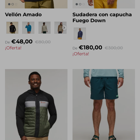
Vellón Amado
Sudadera con capucha
Fuego Down
Eigenname
Eigenname
€48,00
€80,00
De
€180,00
¡Oferta!
€300,00
De
¡Oferta!