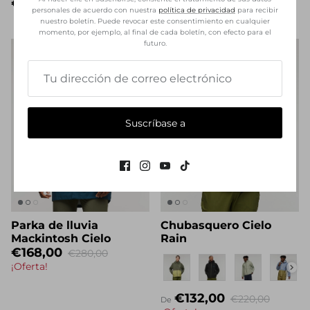
personales de acuerdo con nuestra
política de privacidad
para recibir
€60,00
€100,00
¡Oferta!
nuestro boletín. Puede revocar este consentimiento en cualquier
momento, por ejemplo, al final de cada boletín, con efecto para el
futuro.
Suscríbase a
Parka de lluvia
Chubasquero Cielo
Mackintosh Cielo
Rain
€168,00
€280,00
Nombre propio
¡Oferta!
€132,00