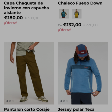
Capa Chaqueta de
Chaleco Fuego Down
invierno con capucha
Eigenname
aislante
€180,00
€300,00
¡Oferta!
€132,00
€220,00
De
¡Oferta!