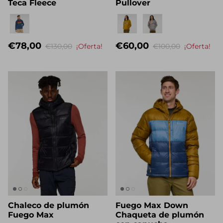
cremallera completa
Melting Sunset
Teca Fleece
Pullover
Eigenname
Eigenname
€78,00
€60,00
€130,00
¡Oferta!
€100,00
¡Oferta!
Chaleco de plumón
Fuego Max Down
Fuego Max
Chaqueta de plumón