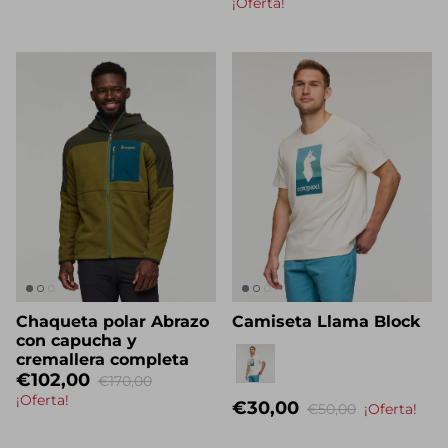
€220,00
De
¡Oferta!
Chaqueta polar Abrazo
Camiseta Llama Block
con capucha y
Nombre propio
cremallera completa
€102,00
€170,00
¡Oferta!
€30,00
€50,00
¡Oferta!