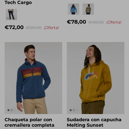
Pantalón corto Coraje
Jersey polar Teca
Tech Cargo
Eigenname
Eigenname
€78,00
€130,00
¡Oferta!
€72,00
€120,00
¡Oferta!
Chaqueta polar con
Sudadera con capucha