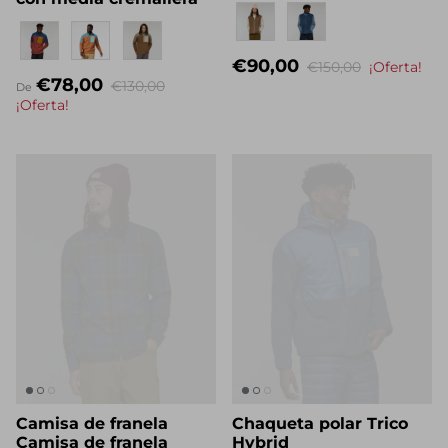
con media cremallera
Eigenname
Eigenname
€90,00
€150,00
¡Oferta!
€78,00
€130,00
De
¡Oferta!
Camisa de franela
Chaqueta polar Trico