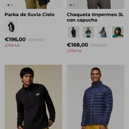
Parka de lluvia Cielo
Chaqueta Impermeo 3L
con capucha
Eigenname
Eigenname
€196,00
€280,00
Descubra cómo hacemos Do Good
€168,00
¡Oferta!
€280,00
¡Oferta!