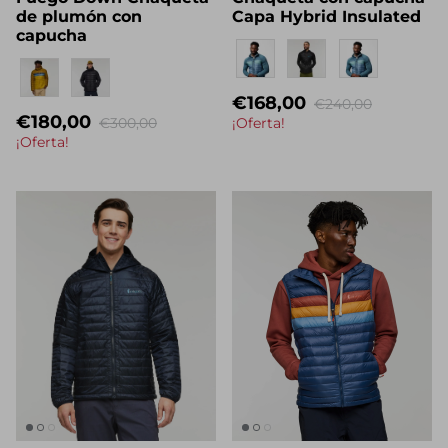
Fuego Down Chaqueta
Chaqueta con capucha
de plumón con
Capa Hybrid Insulated
capucha
Eigenname
Eigenname
€168,00
€240,00
€180,00
€300,00
¡Oferta!
¡Oferta!