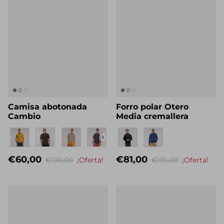
Camisa abotonada
Forro polar Otero
Cambio
Media cremallera
Nombre propio
Eigenname
€60,00
€81,00
€100,00
¡Oferta!
€135,00
¡Oferta!