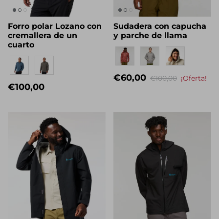
Forro polar Lozano con
Sudadera con capucha
cremallera de un
y parche de llama
cuarto
Eigenname
The Del Día story
Eigenname
€60,00
€100,00
¡Oferta!
€100,00