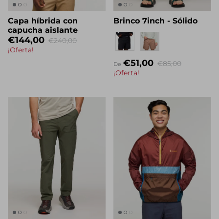
Capa híbrida con
Brinco 7inch - Sólido
capucha aislante
Eigenname
€144,00
€240,00
¡Oferta!
€51,00
€85,00
De
¡Oferta!