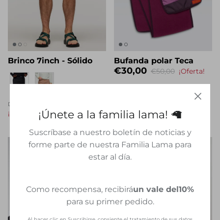
Brinco 7inch - Sólido
Bufanda polar Teca
€30,00
€50,00
¡Oferta!
Eigenname
€51,00
€85,00
De
¡Únete a la familia lama! 🦙
¡Oferta!
Suscríbase a nuestro boletín de noticias y
forme parte de nuestra Familia Lama para
estar al día.
Como recompensa, recibirá
un vale del
10%
para su primer pedido.
Al hacer clic en Suscribirse, consiente el tratamiento de sus datos