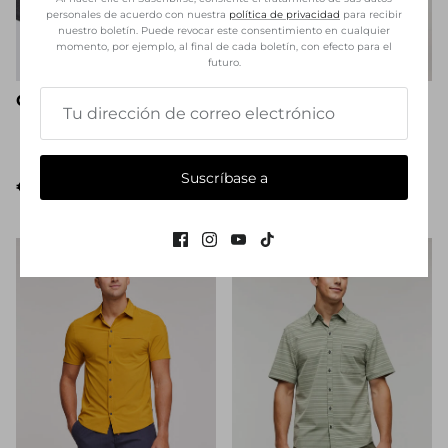
personales de acuerdo con nuestra
política de privacidad
para recibir
nuestro boletín. Puede revocar este consentimiento en cualquier
momento, por ejemplo, al final de cada boletín, con efecto para el
futuro.
Cada Dia 5-Paneles
Cambio Corto
Eigenname
Eigenname
Suscríbase a
€31,50
€54,00
€45,00
¡Oferta!
€90,00
¡Oferta!