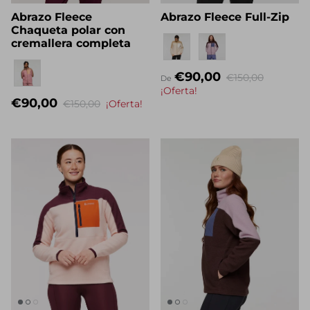
Abrazo Fleece
Abrazo Fleece Full-Zip
Chaqueta polar con
Eigenname
cremallera completa
Nombre propio
€90,00
€150,00
De
The Del Día story
¡Oferta!
€90,00
€150,00
¡Oferta!