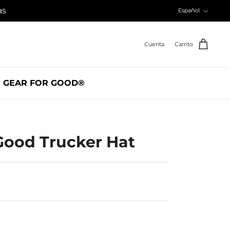
Idioma
as
Español
Cuenta
Carrito
GEAR FOR GOOD®
Good Trucker Hat