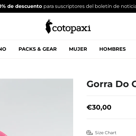
0% de descuento
para suscriptores del boletín de notici
NO
PACKS & GEAR
MUJER
HOMBRES
Gorra Do 
€30,00
Size Chart