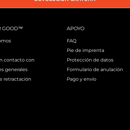
R GOOD™
APOYO
omos
FAQ
Pie de imprenta
n contacto con
Protección de datos
s generales
Formulario de anulación
 retractación
Pago y envío