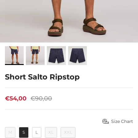
À propos de nous
Short Salto Ripstop
€54,00
€90,00
Size Chart
M
S
L
XL
XXL