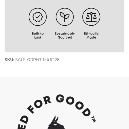
Découvre comment nous faisons Do Good
SKU:
SALS-GRPHT-M##228