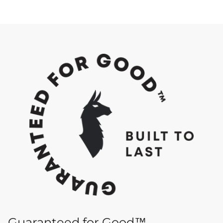
Guaranteed for Good™