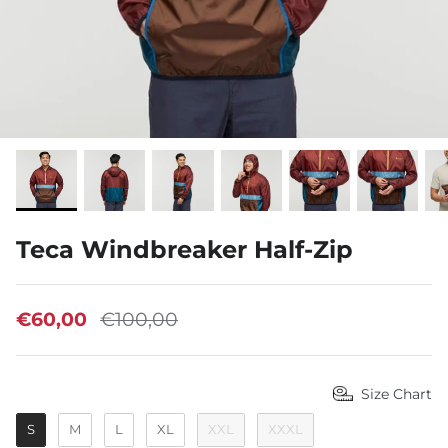
GEAR FOR GOOD®
Teca Windbreaker Half-Zip
€60,00
€100,00
Size Chart
S
M
L
XL
XXL
XXXL