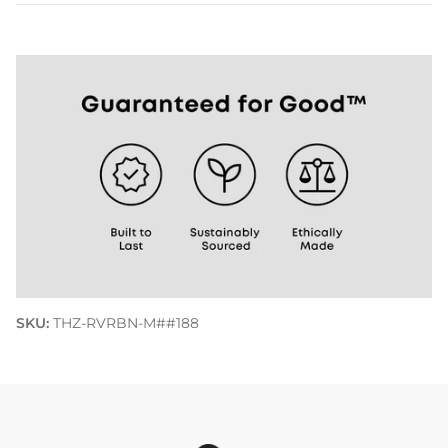
Entdecke wie wir Do Good
SKU:
THZ-RVRBN-M##188