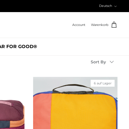
Sprache
Deutsch
Account
Warenkorb
AR FOR GOOD®
Sortieren
Sort By
nach
6 auf Lager