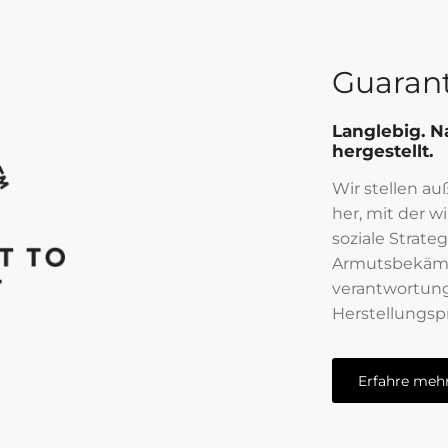
Guaran
Langlebig. N
hergestellt.
Wir stellen a
her, mit der w
soziale Strate
Armutsbekämp
verantwortung
Herstellungspr
Erfahre meh