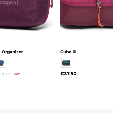
h Organizer
Cubo 6L
Eigenname
€37,50
80,00
Sale