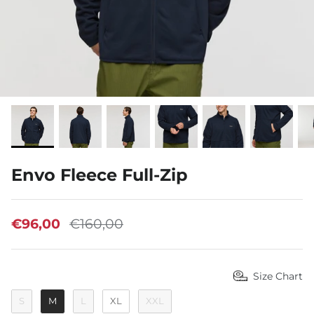
GEAR FOR GOOD®
Envo Fleece Full-Zip
€96,00
€160,00
Size Chart
S
M
L
XL
XXL