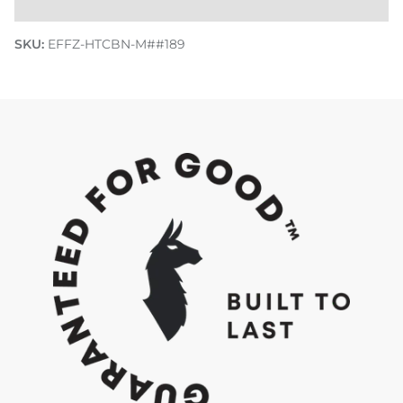
SKU:
EFFZ-HTCBN-M##189
Entdecke wie wir Do Good